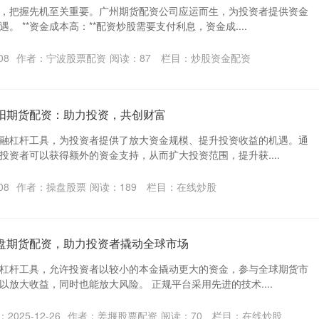
，把握先机至关重要。广州期货配资公司应运而生，为投资者提供资金
。 **资金成本高：**配资炒股需要支付利息，资金成....
08
作者：宁波股票配资
阅读：
87
栏目：
炒股资金配资
贵阳期货配资：助力投资，共创财富
融杠杆工具，为投资者提供了放大资金规模、提升投资收益的机遇。通
投资者可以获得额外的资金支持，从而扩大投资范围，提升获....
08
作者：操盘股票
阅读：
189
栏目：
在线炒股
外盘期货配资，助力投资者撬动全球市场
杠杆工具，允许投资者以较小的本金撬动更大的资金，参与全球期货市
放大收益，同时也能放大风险。 正规平台采用先进的技术....
2025-12-26
作者：姜堰股票配资
阅读：
70
栏目：
在线炒股