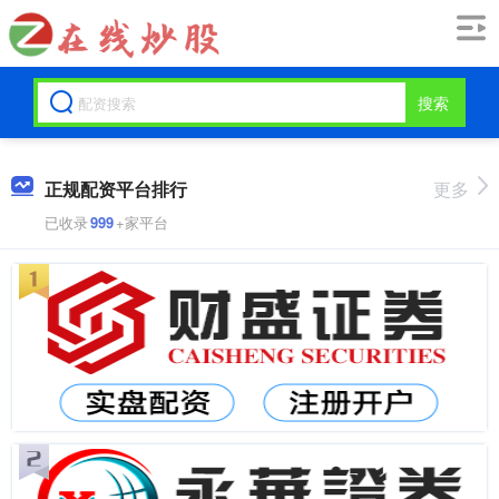
搜索
正规配资平台排行
更多
已收录
999
+家平台