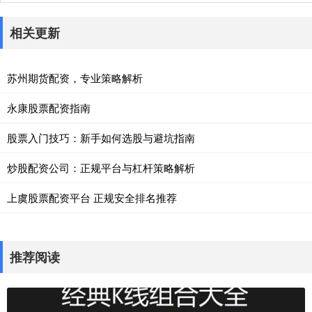
相关更新
苏州期货配资，专业策略解析
永康股票配资指南
股票入门技巧：新手如何选股与避坑指南
炒股配资公司：正规平台与杠杆策略解析
上虞股票配资平台 正规安全排名推荐
推荐阅读