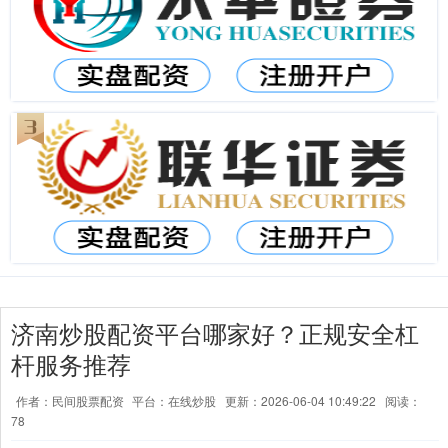
济南炒股配资平台哪家好？正规安全杠
杆服务推荐
作者：民间股票配资
平台：在线炒股
更新：2026-06-04 10:49:22
阅读：
78