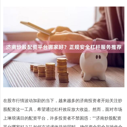
在股市行情波动加剧的当下，越来越多的济南投资者开始关注炒
股配资这一工具，希望通过杠杆效应放大收益。然而，面对市场
上琳琅满目的配资平台，许多投资者不禁困惑：**济南炒股配资
平台哪家好？** 如何在追求收益的同时，确保资金安全与操作合