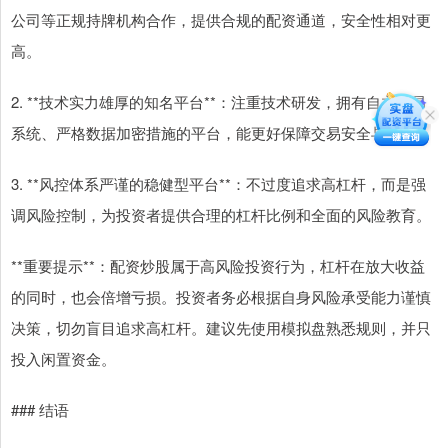
公司等正规持牌机构合作，提供合规的配资通道，安全性相对更
高。
2. **技术实力雄厚的知名平台**：注重技术研发，拥有自主交易
系统、严格数据加密措施的平台，能更好保障交易安全与隐私。
3. **风控体系严谨的稳健型平台**：不过度追求高杠杆，而是强
调风险控制，为投资者提供合理的杠杆比例和全面的风险教育。
**重要提示**：配资炒股属于高风险投资行为，杠杆在放大收益
的同时，也会倍增亏损。投资者务必根据自身风险承受能力谨慎
决策，切勿盲目追求高杠杆。建议先使用模拟盘熟悉规则，并只
投入闲置资金。
### 结语