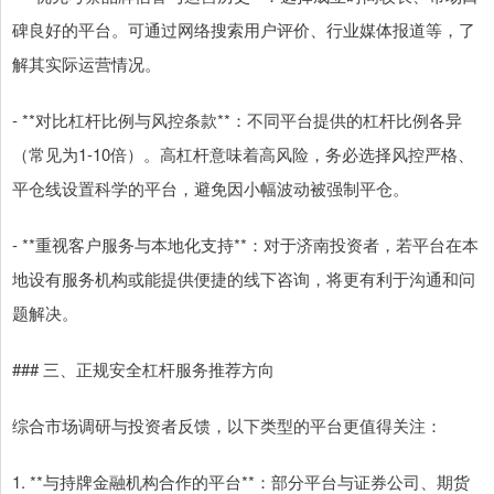
碑良好的平台。可通过网络搜索用户评价、行业媒体报道等，了
解其实际运营情况。
- **对比杠杆比例与风控条款**：不同平台提供的杠杆比例各异
（常见为1-10倍）。高杠杆意味着高风险，务必选择风控严格、
平仓线设置科学的平台，避免因小幅波动被强制平仓。
- **重视客户服务与本地化支持**：对于济南投资者，若平台在本
地设有服务机构或能提供便捷的线下咨询，将更有利于沟通和问
题解决。
### 三、正规安全杠杆服务推荐方向
综合市场调研与投资者反馈，以下类型的平台更值得关注：
1. **与持牌金融机构合作的平台**：部分平台与证券公司、期货