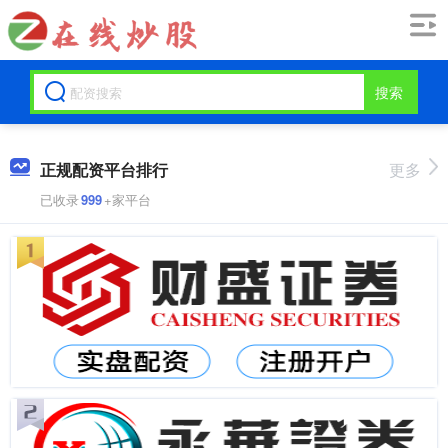
搜索
正规配资平台排行
更多
已收录
999
+家平台