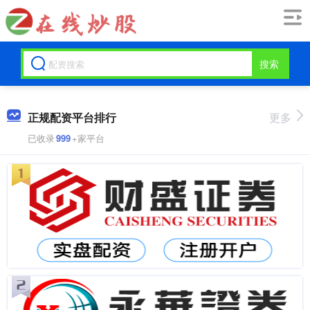
搜索
正规配资平台排行
更多
已收录
999
+家平台