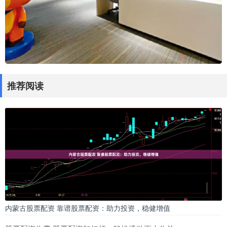
推荐阅读
内蒙古股票配资 靠谱股票配资：助力投资，稳健增值