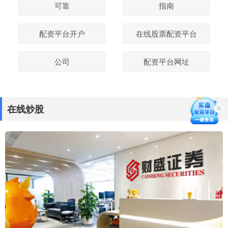
可靠
指南
配资平台开户
在线股票配资平台
公司
配资平台网址
在线炒股