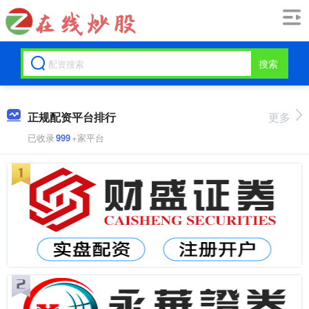
搜索
正规配资平台排行
更多
已收录
999
+家平台