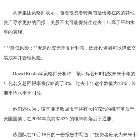
高盛集团策略师表示，随着投资者转向包括债券在内的其他
资产寻求更好的回报，美股不太可能保持住过去十年高于平均水
平的表现。
* **降低风险：**无息配资无需支付利息，因此投资者可以降低交
易成本并管理风险。
David Kostin等策略师分析称，预计标普500指数未来十年的
年化名义总回报率将仅略高于3%。过去十年这个数值为13%，长
期平均水平为11%。
他们还认为，该基准指数回报率将有大约72%的概率落后于
美国国债，在2034年底前有33%的概率将落后于通胀。
该团队在10月18日的一份报告中写道，“投资者应该为未来十